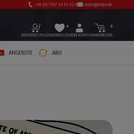
+49 (0) 7307 24 92 92 0
order@intipa.de
0
0
WIEDERBESTELLEN
MERKLISTE
MEIN KONTO
WARENKORB
ANGEBOTE
ABO