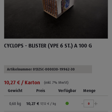
CYCLOPS - BLISTER (VPE 6 ST.) A 100 G
Artikelnummer 013ZSC-000030-19962-30
10,27 € / Karton
(inkl. 7% MwSt)
Gewicht
Preis
Verfügbar
Menge
-
+
0,60 kg
10,27 €
17,12 € / kg