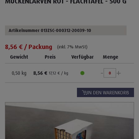
MÜCKENLARVEN ROT - FLACHTAFEL - 500 G
Artikelnummer 013ZSC-000312-20039-10
8,56 € / Packung
(inkl. 7% MwSt)
Gewicht
Preis
Verfügbar
Menge
-
+
0,50 kg
8,56 €
17,12 € / kg
IN DEN WARENKORB