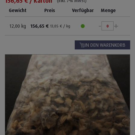
156,65 € / Karton
(inkl. 7% MwSt)
Aquaristik FROST
Gewicht
Preis
Verfügbar
Menge
Infos schließen
Futtermittel
-
+
Insekten
12,00 kg
156,65 €
13,05 € / kg
Früchte
IN DEN WARENKORB