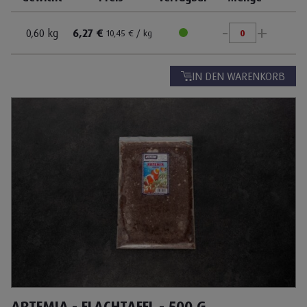
-
+
0,60 kg
6,27 €
10,45 € / kg
IN DEN WARENKORB
ARTEMIA - FLACHTAFEL - 500 G