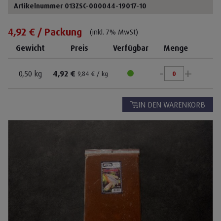
Artikelnummer 013ZSC-000044-19017-10
4,92 € / Packung
(inkl. 7% MwSt)
Gewicht
Preis
Verfügbar
Menge
-
+
0,50 kg
4,92 €
9,84 € / kg
IN DEN WARENKORB