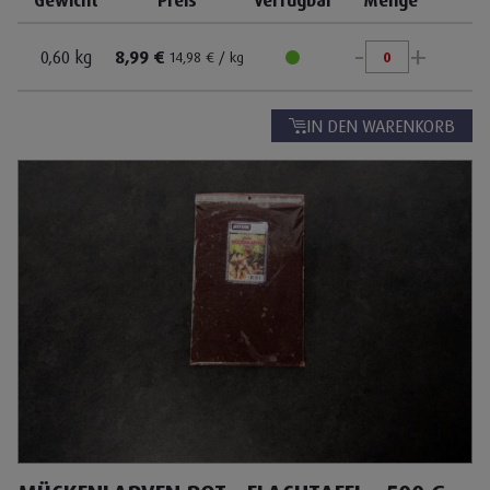
Gewicht
Preis
Verfügbar
Menge
-
+
0,60 kg
8,99 €
14,98 € / kg
IN DEN WARENKORB