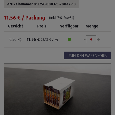
Artikelnummer 013ZSC-000325-20042-10
11,56 € / Packung
(inkl. 7% MwSt)
Gewicht
Preis
Verfügbar
Menge
-
+
0,50 kg
11,56 €
23,12 € / kg
IN DEN WARENKORB