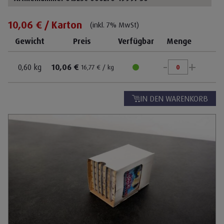
10,06 € / Karton
(inkl. 7% MwSt)
Gewicht
Preis
Verfügbar
Menge
-
+
0,60 kg
10,06 €
16,77 € / kg
IN DEN WARENKORB