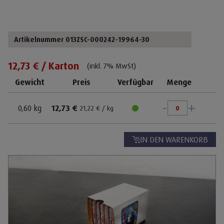
Artikelnummer 013ZSC-000242-19964-30
12,73 € / Karton
(inkl. 7% MwSt)
Gewicht
Preis
Verfügbar
Menge
-
+
0,60 kg
12,73 €
21,22 € / kg
IN DEN WARENKORB