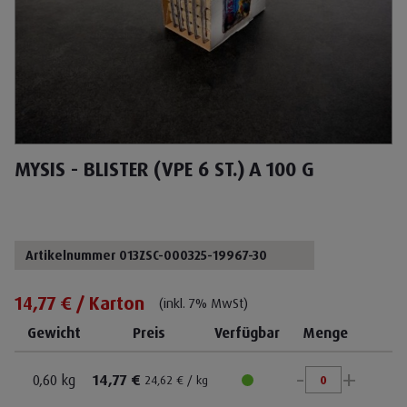
MYSIS - BLISTER (VPE 6 ST.) A 100 G
Artikelnummer 013ZSC-000325-19967-30
14,77 € / Karton
(inkl. 7% MwSt)
Gewicht
Preis
Verfügbar
Menge
-
+
0,60 kg
14,77 €
24,62 € / kg