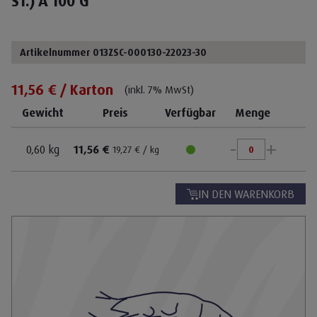
ST.) A 100 G
Artikelnummer 013ZSC-000130-22023-30
11,56 € / Karton
(inkl. 7% MwSt)
Gewicht
Preis
Verfügbar
Menge
-
+
0,60 kg
11,56 €
19,27 € / kg
IN DEN WARENKORB