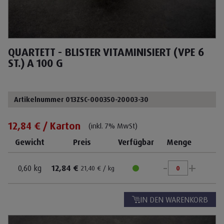
QUARTETT - BLISTER VITAMINISIERT (VPE 6
ST.) A 100 G
Artikelnummer 013ZSC-000350-20003-30
12,84 € / Karton
(inkl. 7% MwSt)
Gewicht
Preis
Verfügbar
Menge
-
+
0,60 kg
12,84 €
21,40 € / kg
IN DEN WARENKORB