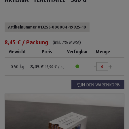
Artikelnummer 013ZSC-000004-19925-10
8,45 € / Packung
(inkl. 7% MwSt)
Gewicht
Preis
Verfügbar
Menge
-
+
0,50 kg
8,45 €
16,90 € / kg
IN DEN WARENKORB