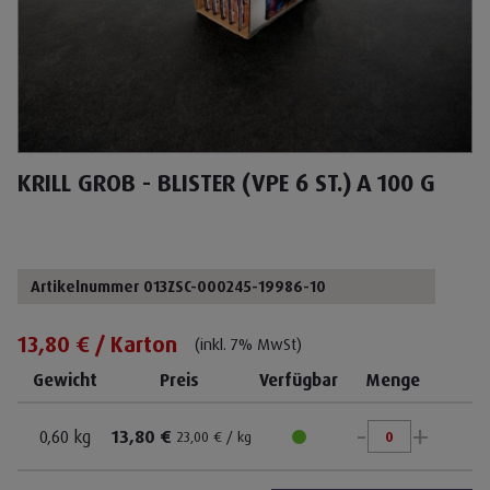
KRILL GROB - BLISTER (VPE 6 ST.) A 100 G
Artikelnummer 013ZSC-000245-19986-10
13,80 € / Karton
(inkl. 7% MwSt)
Gewicht
Preis
Verfügbar
Menge
-
+
0,60 kg
13,80 €
23,00 € / kg