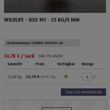
WILDLIFE - ZOO M1 - 25 KG/4 MM
Artikelnummer 250WIL-000290-40
34,78 € / Sack
(inkl. 7% MwSt)
Gewicht
Preis
Verfügbar
Menge
-
+
25,00 kg
34,78 €
1,39 € / kg
IN DEN WARENKORB