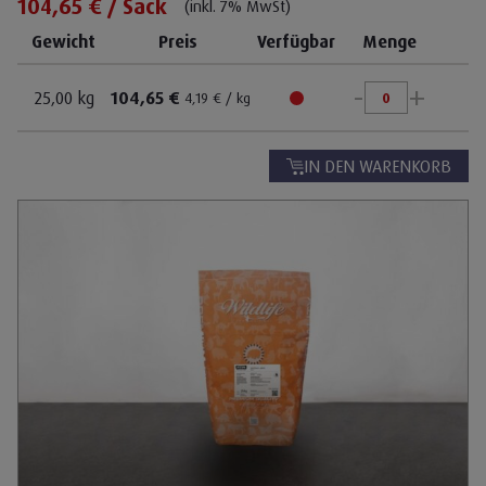
104,65 € / Sack
(inkl. 7% MwSt)
Gewicht
Preis
Verfügbar
Menge
-
+
25,00 kg
104,65 €
4,19 € / kg
IN DEN WARENKORB