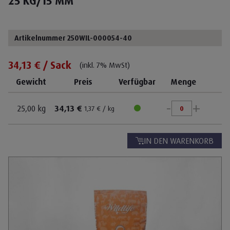
25 KG/15 MM
Artikelnummer 250WIL-000054-40
34,13 € / Sack
(inkl. 7% MwSt)
Gewicht
Preis
Verfügbar
Menge
-
+
25,00 kg
34,13 €
1,37 € / kg
IN DEN WARENKORB