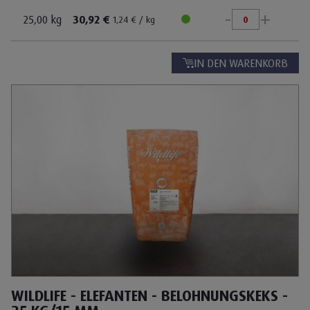
-
+
Pflanzenfresser
25,00 kg
30,92 €
1,24 € / kg
Infos schließen
Wasserbewohner
Für Haus- und Heimtiere
IN DEN WARENKORB
Hund
Katze
Weitere Tierarten
WILDLIFE - ELEFANTEN - BELOHNUNGSKEKS -