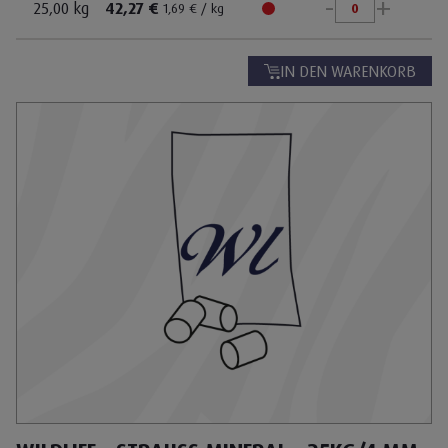
-
+
25,00 kg
42,27 €
1,69 € / kg
IN DEN WARENKORB