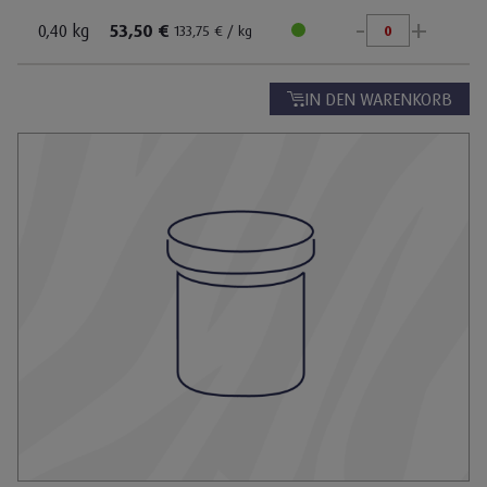
-
+
Pflanzenfresser
0,40 kg
53,50 €
133,75 € / kg
Infos schließen
Wasserbewohner
Für Haus- und Heimtiere
IN DEN WARENKORB
Hund
Katze
Weitere Tierarten