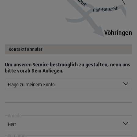
Infos schließen
Kontaktformular
Um unseren Service bestmöglich zu gestalten, nenn uns
bitte vorab Dein Anliegen.
Frage zu meinem Konto
Frage zu meinem Konto
Frage zu einer Rechnung
Allgemeine Frage
Anrede
Feedback
Herr
Sonstiges
Herr
Vorname