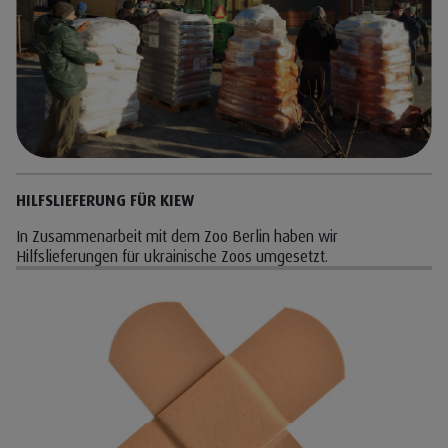
Engagement
Cookie Name
wp-wpml_current_language
Neuigkeiten
Cookie Laufzeit
1 Tag
Karriere
Name
Produkte pro Seite / Sortierung
Kontakt
Anbieter
Intipa
Zweck
Speicherung der Produkte je Seite und
Sortierung für Kategorieansichten
Cookie Name
per_page, order
HILFSLIEFERUNG FÜR KIEW
Cookie Laufzeit
Session
In Zusammenarbeit mit dem Zoo Berlin haben wir
Hilfslieferungen für ukrainische Zoos umgesetzt.
Cookies die zur Auswertung des Benutzerverhaltens
notwendig sind:
Name
Google Analytics
Anbieter
Google LLC
Zweck
Cookie von Google für Website-Analysen.
Erzeugt statistische Daten darüber, wie der
Besucher die Website nutzt.
Cookie Name
_ga,_gid
Cookie Laufzeit
2 Jahre