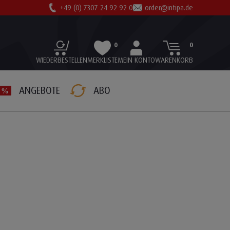
+49 (0) 7307 24 92 92 0
order@intipa.de
0
0
WIEDERBESTELLEN
MERKLISTE
MEIN KONTO
WARENKORB
ANGEBOTE
ABO