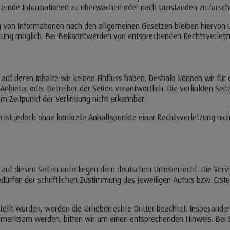
e fremde Informationen zu überwachen oder nach Umständen zu forschen
Infos schließen
 von Informationen nach den allgemeinen Gesetzen bleiben hiervon un
tzung möglich. Bei Bekanntwerden von entsprechenden Rechtsverletz
, auf deren Inhalte wir keinen Einfluss haben. Deshalb können wir f
ige Anbieter oder Betreiber der Seiten verantwortlich. Die verlinkten 
m Zeitpunkt der Verlinkung nicht erkennbar.
ten ist jedoch ohne konkrete Anhaltspunkte einer Rechtsverletzung n
e auf diesen Seiten unterliegen dem deutschen Urheberrecht. Die Vervi
rfen der schriftlichen Zustimmung des jeweiligen Autors bzw. Erstel
rstellt wurden, werden die Urheberrechte Dritter beachtet. Insbesonde
aufmerksam werden, bitten wir um einen entsprechenden Hinweis. Be