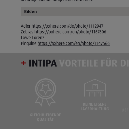
Bilder:
Adler
https://pxhere.com/de/photo/1112947
Zebras
https://pxhere.com/en/photo/1167606
Löwe Lorenz
Pinguine
https://pxhere.com/en/photo/1147566
+
INTIPA
VORTEILE FÜR D
KEINE EIGENE
LAGERHALTUNG
LIE
GLEICHBLEIBENDE
QUALITÄT