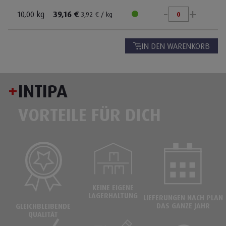
-
+
Pflanzenfresser
10,00 kg
39,16 €
3,92 € / kg
Infos schließen
Wasserbewohner
Für Haus- und Heimtiere
IN DEN WARENKORB
Hund
Katze
Weitere Tierarten
+
INTIPA
VORTEILE FÜR DICH
KEINE EIGENE
LAGERHALTUNG
LIEFERUNGEN NACH PLAN
DAS GANZE JAHR
GLEICHBLEIBENDE
QUALITÄT